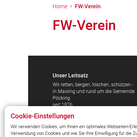
Home
FW-Verein
FW-Verein
Unser Leitsatz
Wir retten, bergen, löschen, schützen -
in Maising und rund um die Gemeinde
Pöcking
seit 1876
Cookie-Einstellungen
Wir verwenden Cookies, um Ihnen ein optimales Webseiten-Erle
Verwendung von Cookies und wie Sie Ihre Einwilligung für die 
© 2026 Feuerwehr Maising