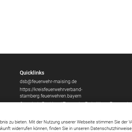
Quicklinks
dsb@feuerwehr-maising.de
https://kreisfeuerwehrverband-
starnberg.feuerwehren.bayern
Gemeinde Pöcking / Träger der Freiwilligen Feuerwehr
Maising
Die FFW Maising auf Instagram
bnis zu bieten. Mit der Nutzung unserer Webseite stimmen Sie der V
Zukunft widerrufen können, finden Sie in unseren Datenschutzhinweis
Impressum
|
Datenschutz
|
Cookie-Einstellungen