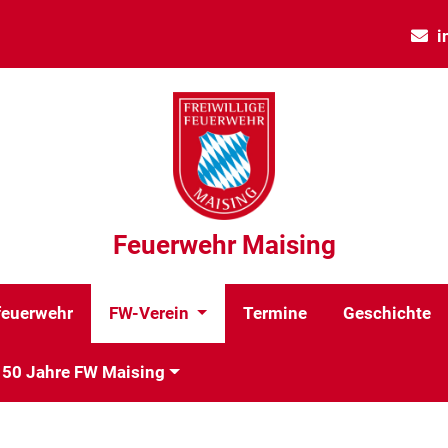
i
Feuerwehr Maising
euerwehr
FW-Verein
Termine
Geschichte
150 Jahre FW Maising