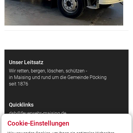
Unser Leitsatz
Wir retten, bergen, löschen, schützen -
in Maising und rund um die Gemeinde Pöcking
seit 1876
Quicklinks
dsb@feuerwehr-maising.de
https://kreisfeuerwehrverband-
Cookie-Einstellungen
starnberg.feuerwehren.bayern